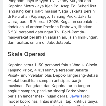
Pangdam Jaya Mayjen TNI Deddy Suryadi dan
Kapolda Metro Jaya Irjen Pol Asep Edi Suheri ikut
langsung kerja bakti massal “Jaga Jakarta Bersih”
di Kelurahan Papanggo, Tanjung Priok, Jakarta
Utara, pada 8 Februari 2026. Kegiatan serentak ini
tindaklanjuti arahan Presiden Prabowo, libatkan
5.581 personel gabungan TNI-Polri-Pemda-
masyarakat bersihkan saluran air, jalan lingkungan,
dan fasilitas umum di Jabodetabek.
Skala Operasi
Kapolda sebut 1.150 personel fokus Waduk Cincin
Tanjung Priok, 4.431 lainnya tersebar Jakarta
Pusat-Timur-Selatan plus Depok-Tangerang-Bekasi
—total bersihkan sampah antisipasi banjir
musiman. Pangdam dan Kapolda turun tangan
angkut sampah, pastikan sinergi Forkopimda
berjalan lancar meski hujan deras.
Jawa
1
1
jadi
model koordinasi lintas institusi, tapi kritikus tanya: