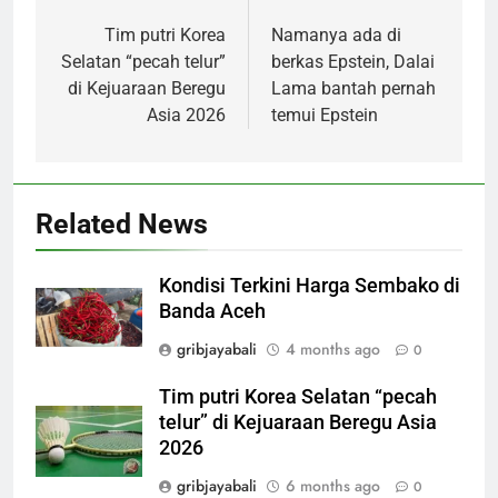
navigation
Tim putri Korea
Namanya ada di
Selatan “pecah telur”
berkas Epstein, Dalai
di Kejuaraan Beregu
Lama bantah pernah
Asia 2026
temui Epstein
Related News
Kondisi Terkini Harga Sembako di
Banda Aceh
gribjayabali
4 months ago
0
Tim putri Korea Selatan “pecah
telur” di Kejuaraan Beregu Asia
2026
gribjayabali
6 months ago
0