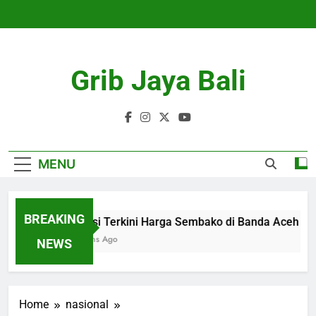
Skip
to
content
Grib Jaya Bali
MENU
BREAKING
Kondisi Terkini Harga Sembako di Banda Aceh
4 Months Ago
NEWS
Home
nasional