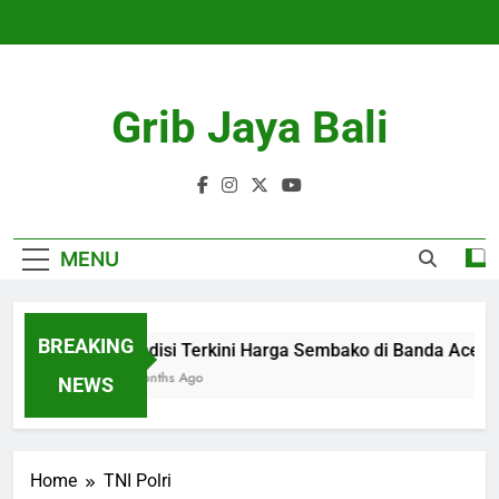
Skip
to
content
Grib Jaya Bali
MENU
BREAKING
Kondisi Terkini Harga Sembako di Banda Aceh
4 Months Ago
NEWS
Home
TNI Polri