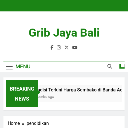
Skip
to
content
Grib Jaya Bali
MENU
BREAKING
Kondisi Terkini Harga Sembako di Banda Aceh
4 Months Ago
NEWS
Home
pendidikan