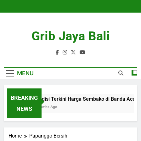
Skip
to
content
Grib Jaya Bali
MENU
BREAKING
Kondisi Terkini Harga Sembako di Banda Aceh
4 Months Ago
NEWS
Home
Papanggo Bersih