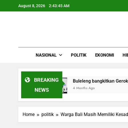
Skip
August 8, 2026
2:43:46 AM
to
content
NASIONAL
POLITIK
EKONOMI
HI
BREAKING
a Aceh
Buleleng bangkitkan Gerokgak Festiv
4 Months Ago
NEWS
Home
politik
Warga Bali Masih Memiliki Kesad