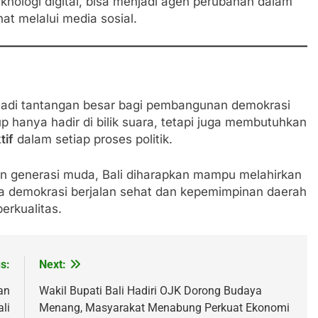
nologi digital, bisa menjadi agen perubahan dalam
at melalui media sosial.
njadi tantangan besar bagi pembangunan demokrasi
kup hanya hadir di bilik suara, tetapi juga membutuhkan
tif
dalam setiap proses politik.
an generasi muda, Bali diharapkan mampu melahirkan
ga demokrasi berjalan sehat dan kepemimpinan daerah
berkualitas.
s:
Next:
an
Wakil Bupati Bali Hadiri OJK Dorong Budaya
li
Menang, Masyarakat Menabung Perkuat Ekonomi