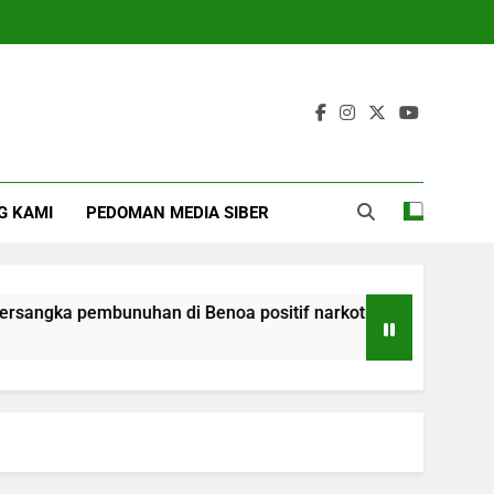
G KAMI
PEDOMAN MEDIA SIBER
embunuhan di Benoa positif narkotika
Ketika 
4 Months