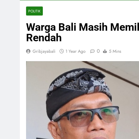
POLITIK
Warga Bali Masih Memili
Rendah
0
Gribjayabali
1 Year Ago
5 Mins