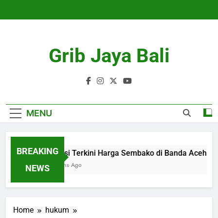
Skip
to
content
Grib Jaya Bali
MENU
BREAKING
Kondisi Terkini Harga Sembako di Banda Aceh
4 Months Ago
NEWS
Home
hukum