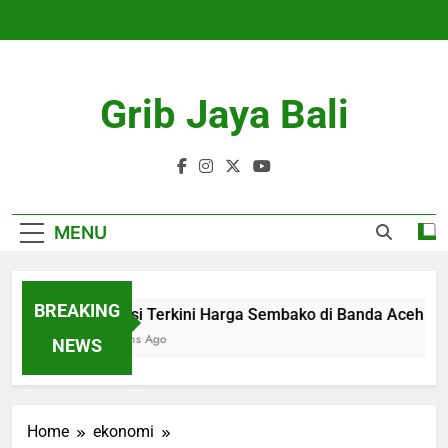
Skip
to
content
Grib Jaya Bali
MENU
BREAKING
Kondisi Terkini Harga Sembako di Banda Aceh
4 Months Ago
NEWS
Home
ekonomi