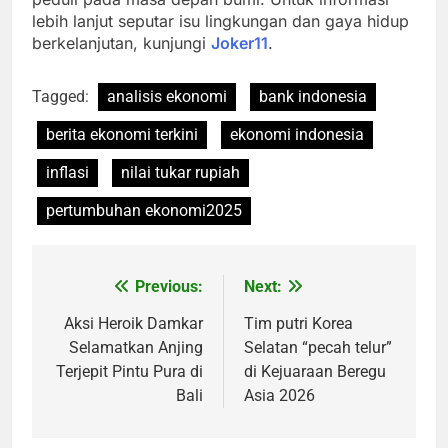
lebih lanjut seputar isu lingkungan dan gaya hidup
berkelanjutan, kunjungi
Joker11
.
Tagged:
analisis ekonomi
bank indonesia
berita ekonomi terkini
ekonomi indonesia
inflasi
nilai tukar rupiah
pertumbuhan ekonomi2025
Previous:
Next:
Post
navigation
Aksi Heroik Damkar
Tim putri Korea
Selamatkan Anjing
Selatan “pecah telur”
Terjepit Pintu Pura di
di Kejuaraan Beregu
Bali
Asia 2026