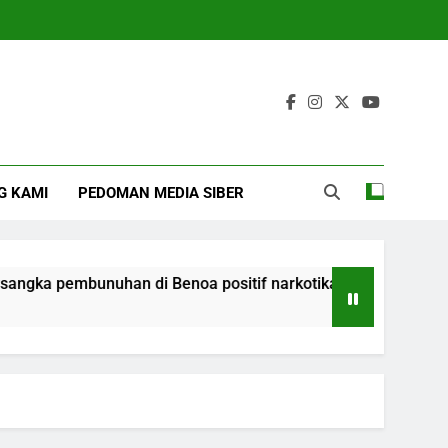
G KAMI
PEDOMAN MEDIA SIBER
gka pembunuhan di Benoa positif narkotika
Ket
4 M