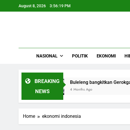
Skip
August 8, 2026
3:56:19 PM
to
content
NASIONAL
POLITIK
EKONOMI
HI
BREAKING
Banda Aceh
Buleleng bangkitkan Gerokgak Fe
4 Months Ago
NEWS
Home
ekonomi indonesia