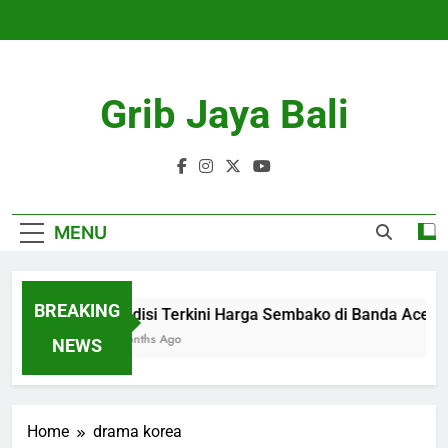
Skip
to
content
Grib Jaya Bali
MENU
BREAKING
Kondisi Terkini Harga Sembako di Banda Aceh
4 Months Ago
NEWS
Home
drama korea